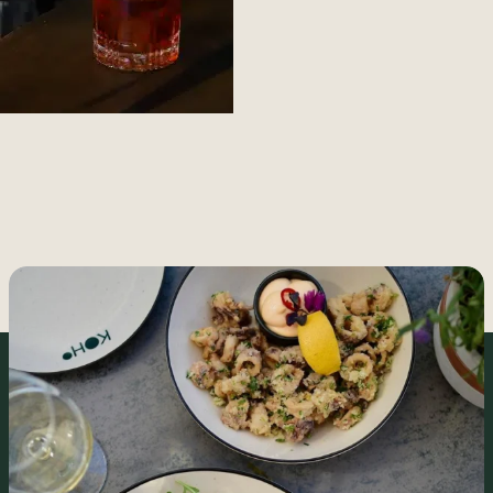
Värsked maitsed igaks hetkeks.✨🌞
Ootame sind
...
9
0